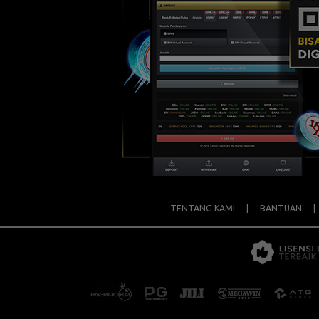
TENTANG KAMI
|
BANTUAN
|