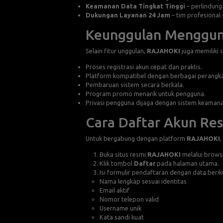
Keamanan Data Tingkat Tinggi
– perlindung
Dukungan Layanan 24 Jam
– tim profesional
Keunggulan Menggun
Selain fitur unggulan,
RAJAHOKI
juga memiliki 
Proses registrasi akun cepat dan praktis.
Platform kompatibel dengan berbagai perangka
Pembaruan sistem secara berkala.
Program promo menarik untuk pengguna.
Privasi pengguna dijaga dengan sistem keaman
Cara Daftar Akun R
Untuk bergabung dengan platform
RAJAHOKI
,
Buka situs resmi
RAJAHOKI
melalui brows
Klik tombol
Daftar
pada halaman utama.
Isi formulir pendaftaran dengan data berik
Nama lengkap sesuai identitas
Email aktif
Nomor telepon valid
Username unik
Kata sandi kuat