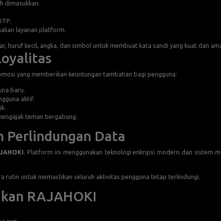
ah dimasukkan.
OTP.
nakan layanan platform.
, huruf kecil, angka, dan simbol untuk membuat kata sandi yang kuat dan am
oyalitas
mosi yang memberikan keuntungan tambahan bagi pengguna:
una baru.
ngguna aktif.
k.
engajak teman bergabung.
 Perlindungan Data
JAHOKI
. Platform ini menggunakan teknologi enkripsi modern dan sistem m
a rutin untuk memastikan seluruh aktivitas pengguna tetap terlindungi.
akan RAJAHOKI
pa pun.