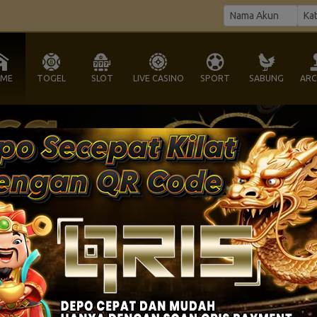
ME
TOGEL
SLOT
LIVE CASINO
SPORT
SABUNG
ARC