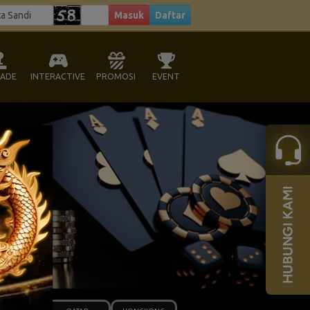
Masuk
Daftar
ADE
INTERACTIVE
PROMOSI
EVENT