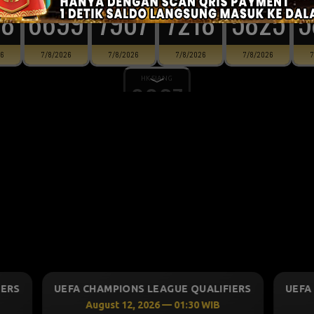
Y
CHINA
SINGAPORE
MALAYSIA
MACAU
58
6699
7907
7218
5825
5
26
7/8/2026
7/8/2026
7/8/2026
7/8/2026
7
HK SIANG
8867
7/8/2026
IERS
E-FOOTBALL F24 INTERNATIONAL
E-FO
FRIENDLY