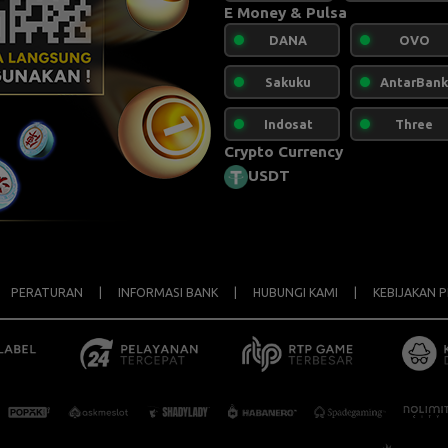
E Money & Pulsa
DANA
OVO
Sakuku
AntarBank
Indosat
Three
Crypto Currency
USDT
PERATURAN
|
INFORMASI BANK
|
HUBUNGI KAMI
|
KEBIJAKAN P