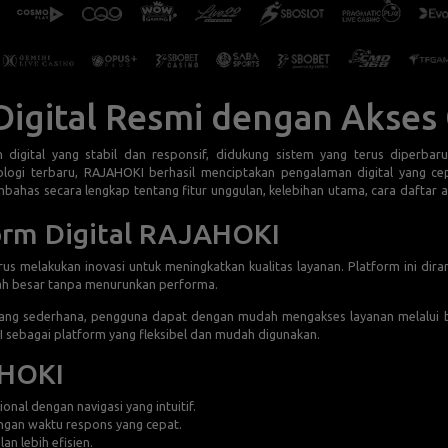
Digital Resmi dengan Akses 
igital yang stabil dan responsif, didukung sistem yang terus diperba
ogi terbaru, RAJAHOKI berhasil menciptakan pengalaman digital yang cepa
mbahas secara lengkap tentang fitur unggulan, kelebihan utama, cara daftar a
orm Digital RAJAHOKI
us melakukan inovasi untuk meningkatkan kualitas layanan. Platform ini dir
h besar tanpa menurunkan performa.
yang sederhana, pengguna dapat dengan mudah mengakses layanan melalui b
 sebagai platform yang fleksibel dan mudah digunakan.
AHOKI
onal dengan navigasi yang intuitif.
ngan waktu respons yang cepat.
an lebih efisien.