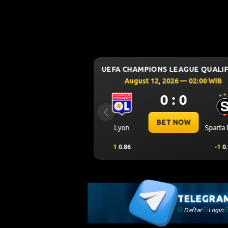
UEFA CHAMPIONS LEAGUE QUALIF
August 11, 2026 — 22:59 WIB
0 : 0
Previous
BET NOW
Union 
Bodo Glimt
Gill
0.75
0.82
-0.75
TELEGRA
Daftar
Login