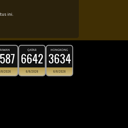
us ini.
TAIWAN
QATAR
HONGKONG
587
6642
3634
/8/2026
6/8/2026
6/8/2026