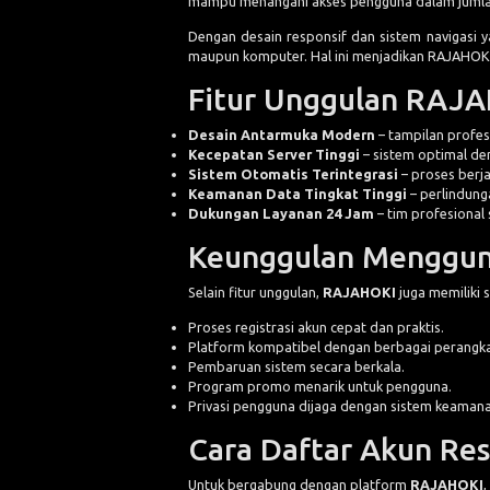
mampu menangani akses pengguna dalam jumla
Dengan desain responsif dan sistem navigasi 
maupun komputer. Hal ini menjadikan RAJAHOKI
Fitur Unggulan RAJ
Desain Antarmuka Modern
– tampilan profesi
Kecepatan Server Tinggi
– sistem optimal de
Sistem Otomatis Terintegrasi
– proses berjal
Keamanan Data Tingkat Tinggi
– perlindung
Dukungan Layanan 24 Jam
– tim profesional
Keunggulan Menggun
Selain fitur unggulan,
RAJAHOKI
juga memiliki 
Proses registrasi akun cepat dan praktis.
Platform kompatibel dengan berbagai perangka
Pembaruan sistem secara berkala.
Program promo menarik untuk pengguna.
Privasi pengguna dijaga dengan sistem keaman
Cara Daftar Akun R
Untuk bergabung dengan platform
RAJAHOKI
,