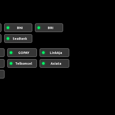
BNI
BRI
SeaBank
GOPAY
LinkAja
Telkomsel
Axiata