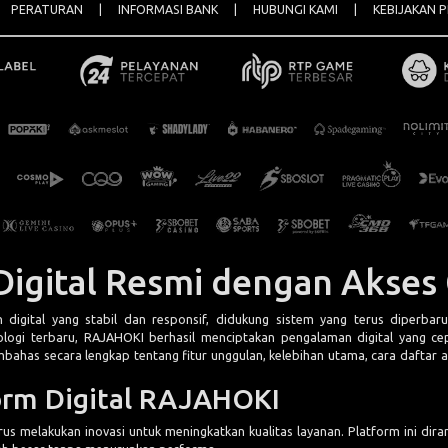
PERATURAN
|
INFORMASI BANK
|
HUBUNGI KAMI
|
KEBIJAKAN P
Digital Resmi dengan Akses 
igital yang stabil dan responsif, didukung sistem yang terus diperba
ogi terbaru, RAJAHOKI berhasil menciptakan pengalaman digital yang cepa
mbahas secara lengkap tentang fitur unggulan, kelebihan utama, cara daftar a
orm Digital RAJAHOKI
us melakukan inovasi untuk meningkatkan kualitas layanan. Platform ini dir