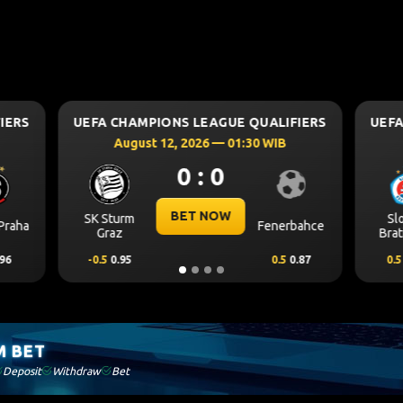
IERS
E-FOOTBALL F24 ELITE CLUB FRIENDLY
E-FO
August 7, 2026 — 17:45 WIB
2 : 0
BET NOW
Saint-
e-Liverpool
e-Chelsea
e-S
oise
1.00
0.75
0.47
-0.75
-0.71
0.0
M BET
Deposit
Withdraw
Bet