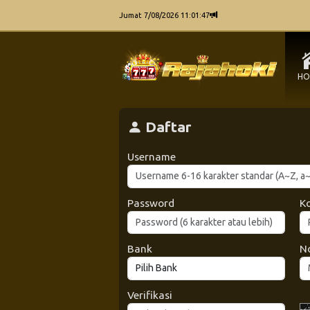
Jumat 7/08/2026 11:01:48
HO
Daftar
Username
Password
K
Bank
N
Verifikasi