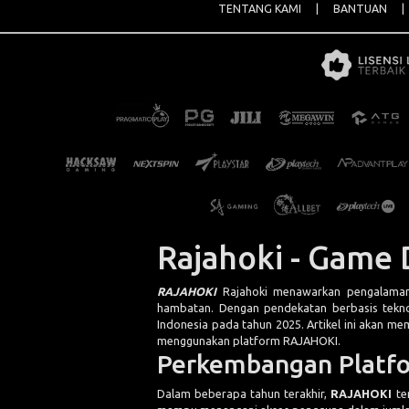
TENTANG KAMI
|
BANTUAN
|
Rajahoki - Game 
RAJAHOKI
Rajahoki menawarkan pengalaman d
hambatan. Dengan pendekatan berbasis teknol
Indonesia pada tahun 2025. Artikel ini akan me
menggunakan platform RAJAHOKI.
Perkembangan Platf
Dalam beberapa tahun terakhir,
RAJAHOKI
ter